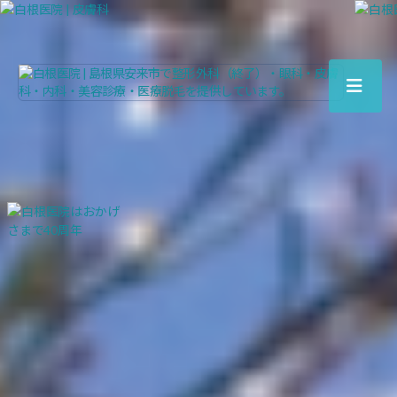
国道側手前南棟が医療棟、
北側が介護・リハビリ棟になります。
白
根
医
院
|
島
根
県
安
来
市
で
整
形
外
科
（終