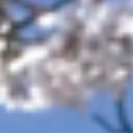
了）・
眼
科・
皮
膚
科・
内
科・
美
容
診
療・
医
療
脱
毛
を
提
供
し
て
い