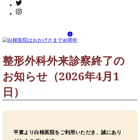
twitter
instagram
ス
ク
ロ
整形外科外来診察終了の
ー
ル
お知らせ（2026年4月1
ダ
ウ
ン
日）
平素より白根医院をご利用いただき、誠にあり