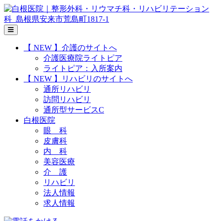
コ
ン
テ
ン
【 NEW 】介護のサイトへ
ツ
介護医療院ライトピア
へ
ライトピア：入所案内
ス
【 NEW 】リハビリのサイトへ
キ
通所リハビリ
ッ
訪問リハビリ
プ
通所型サービスC
白根医院
眼 科
皮膚科
内 科
美容医療
介 護
リハビリ
法人情報
求人情報