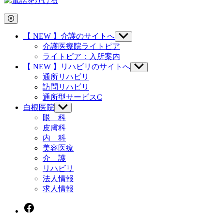
【 NEW 】介護のサイトへ
サ
ブ
介護医療院ライトピア
メ
ライトピア：入所案内
ニ
【 NEW 】リハビリのサイトへ
サ
ュ
ブ
通所リハビリ
ー
メ
訪問リハビリ
を
ニ
通所型サービスC
表
ュ
示
白根医院
サ
ー
ブ
眼 科
を
メ
1
皮膚科
表
ニ
1
示
内 科
ュ
美容医療
ー
介 護
を
リハビリ
表
示
法人情報
求人情報
Facebook