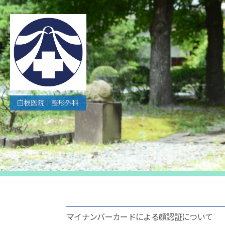
白
根
医
院
｜
整
形
外
科・
リ
ウ
マイナンバーカードによる顔認証について