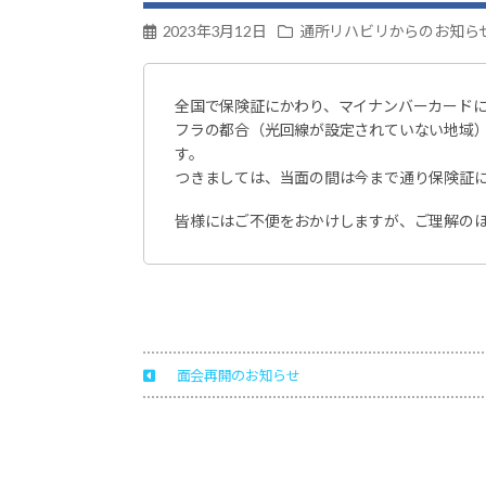
マ
チ
2023年3月12日
通所リハビリからのお知ら
科・
リ
ハ
全国で保険証にかわり、マイナンバーカード
ビ
フラの都合（光回線が設定されていない地域
リ
テ
す。
ー
つきましては、当面の間は今まで通り保険証
シ
ョ
皆様にはご不便をおかけしますが、ご理解の
ン
科
島
根
県
安
来
面会再開のお知らせ
市
荒
島
町
1817-