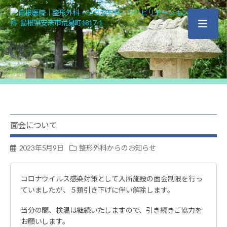
白
根
医
院
｜
整
形
外
科・
リ
面会について
ウ
マ
2023年5月9日
整形外科からのお知らせ
チ
科・
リ
コロナウイルス感染対策として入所施設の面会制限を行っ
ハ
ていましたが、５類引き下げに伴い解除します。
ビ
リ
当分の間、検温は継続いたしますので、引き続きご協力を
テ
お願いします。
ー