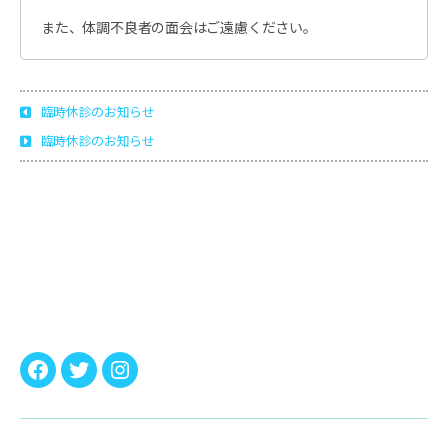
シ
また、体調不良者の面会はご遠慮ください。
ョ
ン
科
島
臨時休診のお知らせ
根
県
臨時休診のお知らせ
安
来
市
荒
島
町
1817-
1
Facebook
twitter
instagram