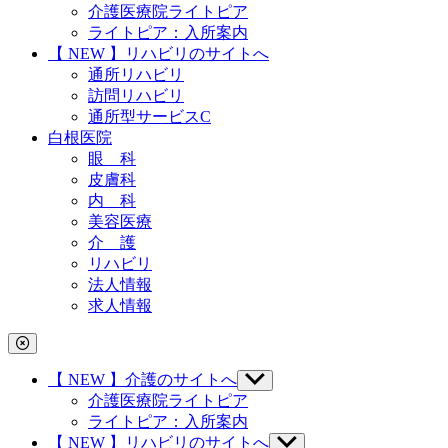
ョ
介護医療院ライトピア
ン
ライトピア：入所案内
科
【 NEW 】リハビリのサイトへ
島
通所リハビリ
根
訪問リハビリ
県
通所型サービスC
安
白根医院
来
眼 科
市
皮膚科
荒
内 科
島
美容医療
町
介 護
1817-
リハビリ
1
法人情報
求人情報
【 NEW 】介護のサイトへ
サ
ブ
介護医療院ライトピア
メ
ライトピア：入所案内
ニ
【 NEW 】リハビリのサイトへ
サ