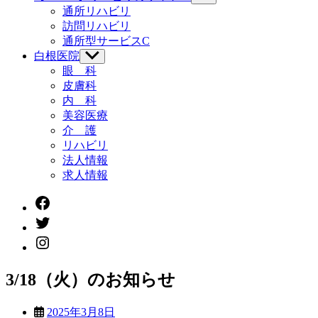
ュ
ブ
通所リハビリ
ー
メ
訪問リハビリ
を
ニ
通所型サービスC
表
ュ
示
白根医院
サ
ー
ブ
眼 科
を
メ
皮膚科
表
ニ
示
内 科
ュ
美容医療
ー
介 護
を
リハビリ
表
示
法人情報
求人情報
Facebook
twitter
instagram
3/18（火）のお知らせ
2025年3月8日