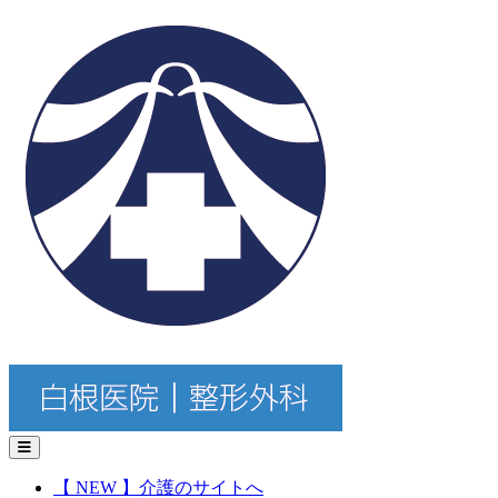
コ
白
ン
根
テ
医
ン
院
ツ
｜
へ
整
ス
形
キ
外
ッ
科・
プ
リ
ウ
マ
チ
科・
リ
ハ
ビ
リ
テ
ー
シ
【 NEW 】介護のサイトへ