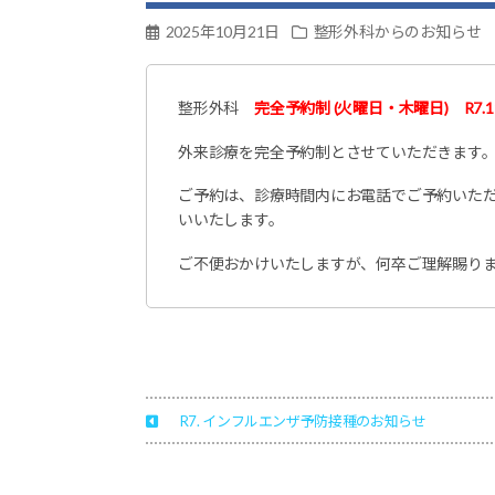
マ
チ
2025年10月21日
整形外科からのお知らせ
科・
リ
ハ
整形外科
完全予約制 (火曜日・木曜日) R7.1
ビ
リ
外来診療を完全予約制とさせていただきます
テ
ー
ご予約は、診療時間内にお電話でご予約いた
シ
いいたします。
ョ
ン
ご不便おかけいたしますが、何卒ご理解賜り
科
島
根
県
安
来
市
荒
R7. インフルエンザ予防接種のお知らせ
島
町
1817-