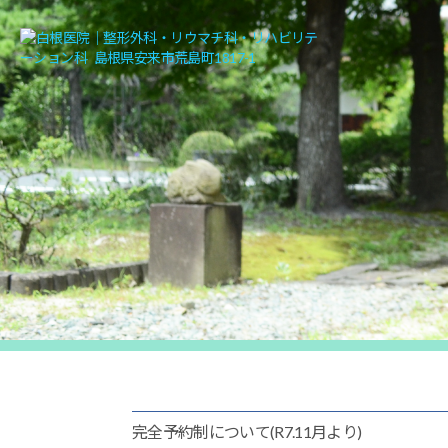
白
根
医
院
｜
整
形
外
科・
リ
ウ
完全予約制について(R7.11月より)