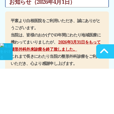
お知らせ（2026年4月1日）
平素より白根医院をご利用いただき、誠にありがと
うございます。
ス
当院は、皆様のおかげで43年間にわたり地域医療に
携わってまいりましたが、
2026年3月31日をもって
ク
整形外科外来診療を終了致しました。
ロ
これまで長きにわたり当院の整形外科診療をご利用
いただき、心より感謝申し上げます。
ー
継続して治療が必要な患者様につきましては、他院
ル
のご紹介を順次行っています。
ダ
紹介状（診療情報提供書）をご希望の方はお電話に
ウ
て、受付までお申し出ください。
ン
整形外科外来診療の終了により、患者様にはご不便