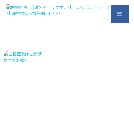
白
根
医
院
｜
整
形
外
科・
リ
ウ
マ
チ
科・
リ
ハ
ビ
リ
テ
ー