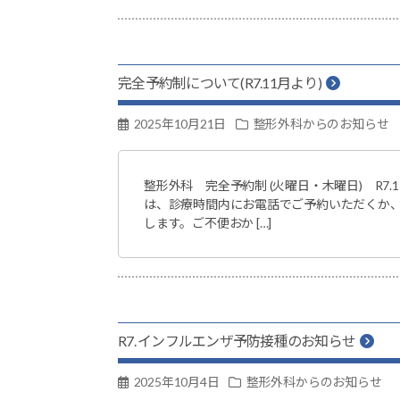
科
島
根
県
完全予約制について(R7.11月より)
安
2025年10月21日
整形外科からのお知らせ
来
市
荒
整形外科 完全予約制 (火曜日・木曜日) R7
は、診療時間内にお電話でご予約いただくか
島
します。ご不便おか […]
町
1817-
1
R7. インフルエンザ予防接種のお知らせ
2025年10月4日
整形外科からのお知らせ