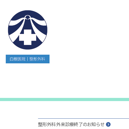
白
根
医
院
｜
整
形
整形外科 外来診療終了のお知らせ
外