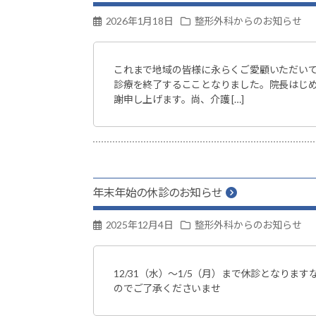
科・
2026年1月18日
整形外科からのお知らせ
リ
ウ
これまで地域の皆様に永らくご愛顧いただいて
マ
診療を終了するこことなりました。院長はじ
チ
謝申し上げます。尚、介護 […]
科・
リ
ハ
ビ
年末年始の休診のお知らせ
リ
テ
2025年12月4日
整形外科からのお知らせ
ー
シ
12/31（水）～1/5（月）まで休診となりま
ョ
のでご了承くださいませ
ン