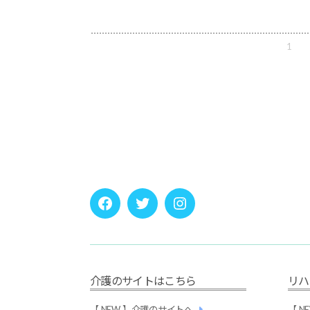
1
投
稿
の
ペ
ー
ジ
送
り
Facebook
twitter
instagram
介護のサイトはこちら
リハ
【 NEW 】介護のサイトへ
【 