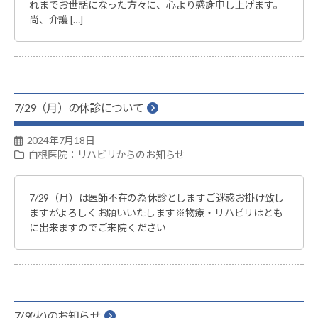
れまでお世話になった方々に、心より感謝申し上げます。
ン
尚、介護 […]
科
島
根
県
7/29（月）の休診について
安
来
2024年7月18日
市
白根医院：リハビリからのお知らせ
荒
島
7/29（月）は医師不在の為休診としますご迷惑お掛け致し
ますがよろしくお願いいたします※物療・リハビリはとも
町
に出来ますのでご来院ください
1817-
1
7/9(火)のお知らせ