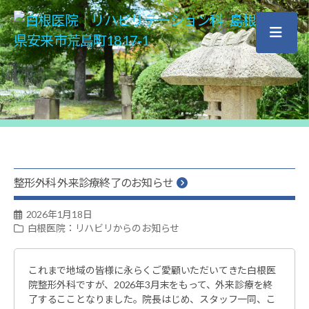
白
根
医
院
｜
リ
ハ
整形外科 外来診療終了のお知らせ
ビ
2026年1月18日
リ
白根医院：リハビリからのお知らせ
テ
ー
これまで地域の皆様に永らくご愛顧いただいてきた白根医
シ
院整形外科ですが、2026年3月末をもって、外来診療を終
ョ
了するこことなりました。院長はじめ、スタッフ一同、こ