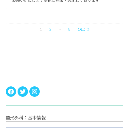
お願いいたします※物理療法・実施しております
投
…
1
2
8
OLD
稿
の
ペ
ー
ジ
送
り
Facebook
twitter
instagram
整形外科：基本情報