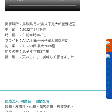
了）・
眼
科・
皮
膚
撮影場所：鳥取県 弓ヶ浜 米子鬼太郎空港近辺
科・
季 節 ：2022年5月下旬
内
時 間 ：午前10時半ごろ
科・
フライト：ANA 羽田→米子鬼太郎空港便
美
釣 果 ：キス23匹 最大20㎝程
容
釣りの共：息子 小学校3年生
診
調 理 ：天ぷらにして美味しく頂きました
療・
医
療
脱
毛
を
提
供
し
医療法人 明誠会 | 白根医院
て
眼科・皮膚科・内科・美容診療・医療脱毛・
い