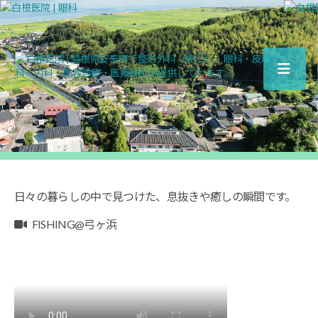
白
根
医
院
|
島
根
県
日々の暮らしの中で見つけた、息抜きや癒しの瞬間です。
安
来
FISHING@弓ヶ浜
市
で
整
形
外
科
（終