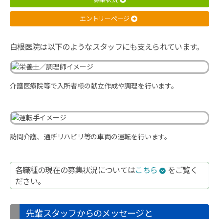
了）・
眼
エントリー
ページ
科・
皮
膚
白根医院は以下のようなスタッフにも支えられています。
科・
内
科・
美
介護医療院等で入所者様の献立作成や調理を行います。
容
診
療・
医
療
訪問介護、通所リハビリ等の車両の運転を行います。
脱
毛
を
各職種の現在の募集状況については
こちら
をご覧く
提
ださい。
供
し
て
先輩スタッフからのメッセージと
い