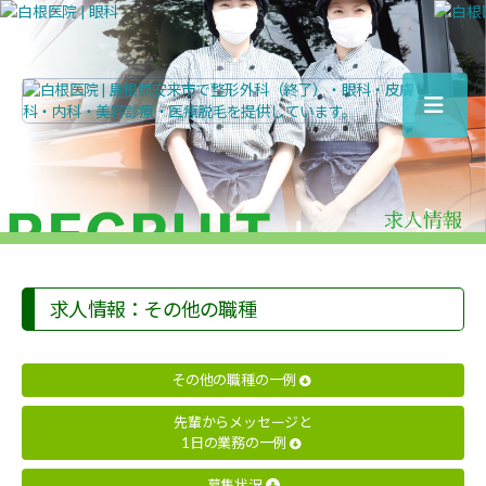
白
根
医
院
|
島
根
県
安
求人情報：その他の職種
来
市
で
その他の職種の一例
整
形
先輩からメッセージと
外
1日の業務の一例
科
（終
募集状況