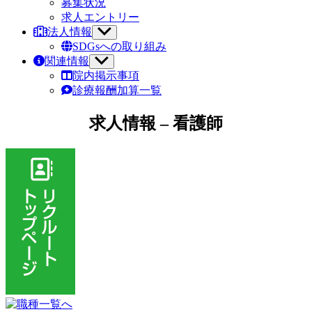
募集状況
求人エントリー
法人情報
サ
ブ
SDGsへの取り組み
メ
関連情報
サ
ニ
ブ
院内掲示事項
ュ
メ
診療報酬加算一覧
ー
ニ
を
ュ
求人情報 – 看護師
表
ー
示
を
表
示