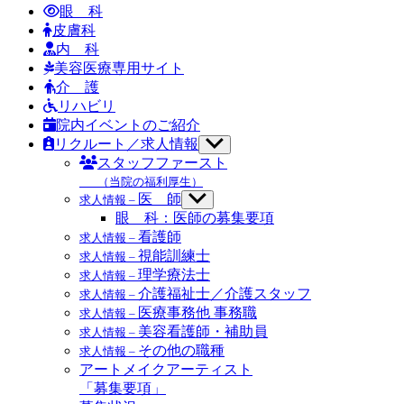
眼 科
皮膚科
内 科
美容医療専用サイト
介 護
リハビリ
院内イベントのご紹介
リクルート／求人情報
サ
ブ
スタッフファースト
メ
（当院の福利厚生）
ニ
医 師
求人情報 –
サ
ュ
ブ
眼 科：医師の募集要項
ー
メ
看護師
求人情報 –
を
ニ
視能訓練士
求人情報 –
表
ュ
理学療法士
示
求人情報 –
ー
介護福祉士／介護スタッフ
求人情報 –
を
医療事務他 事務職
求人情報 –
表
示
美容看護師・補助員
求人情報 –
その他の職種
求人情報 –
アートメイクアーティスト
「募集要項」