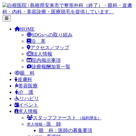
コ
ン
テ
ン
HOME
|
ツ
SDGsへの取り組み
へ
沿 革
ス
アクセス／マップ
キ
法人情報
ッ
院内掲示事項
プ
診療報酬加算一覧
眼 科
皮膚科
美容医療
介 護
リハビリ
イベント
求人情報
スタッフファースト
（福利厚生）
医 師
求人情報 –
眼 科：医師の募集要項