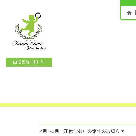
白
根
医
院
｜
眼
科
4月〜5月（連休含む）の休診のお知らせ