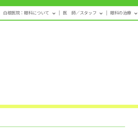
白根医院：眼科について
医 師／スタッフ
眼科の治療