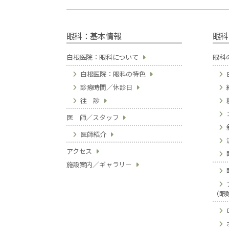
眼科：基本情報
眼科
白根医院：眼科について
眼科
白根医院：眼科の特色
診療時間／休診日
往 診
医 師／スタッフ
医師紹介
アクセス
施設案内／ギャラリー
（眼