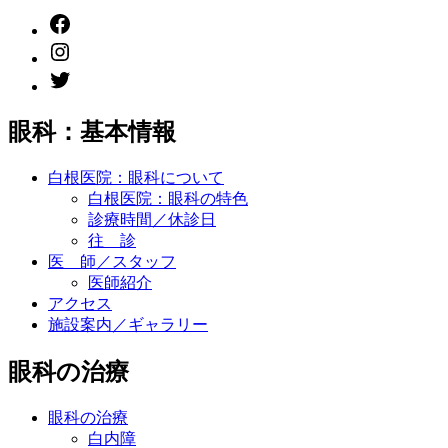
Facebook
instagram
twitter
眼科：基本情報
白根医院：眼科について
白根医院：眼科の特色
診療時間／休診日
往 診
医 師／スタッフ
医師紹介
アクセス
施設案内／ギャラリー
眼科の治療
眼科の治療
白内障