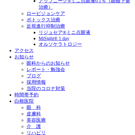
アップニーク®ミニ点眼液0.1％（眼瞼下垂
治療）
ロービジョンケア
ボトックス治療
近視進行抑制治療
リジュセア®ミニ点眼液
MiSight® 1 day
オルソケラトロジー
アクセス
お知らせ
眼科からのお知らせ
レポート・勉強会
ブログ
採用情報
当院のコロナ対策
時間帯予約
白根医院
眼 科
皮膚科
美容医療
介 護
リハビリ