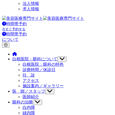
法人情報
求人情報
時間帯予約
今すぐ予約する
時間帯予約
について
白根医院：眼科について
サ
ブ
白根医院：眼科の特色
メ
診療時間／休診日
ニ
往 診
ュ
アクセス
ー
施設案内／ギャラリー
を
医 師／スタッフ
サ
表
ブ
示
医師紹介
メ
眼科の治療
サ
ニ
ブ
白内障
ュ
メ
緑内障
ー