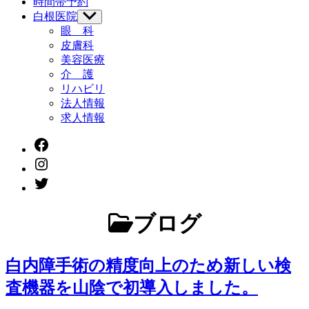
時間帯予約
表
示
白根医院
サ
ブ
眼 科
メ
皮膚科
ニ
美容医療
ュ
介 護
ー
リハビリ
を
法人情報
表
示
求人情報
Facebook
instagram
twitter
ブログ
白内障手術の精度向上のため新しい検
査機器を山陰で初導入しました。