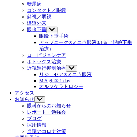
ニ
糖尿病
を
ュ
コンタクト／眼鏡
表
ー
示
斜視／弱視
を
涙道外来
表
示
眼瞼下垂
サ
ブ
眼瞼下垂手術
メ
アップニーク®ミニ点眼液0.1％（眼瞼下垂
ニ
治療）
ュ
ロービジョンケア
ー
ボトックス治療
を
近視進行抑制治療
表
サ
示
ブ
リジュセア®ミニ点眼液
メ
MiSight® 1 day
ニ
オルソケラトロジー
ュ
アクセス
ー
お知らせ
サ
を
ブ
眼科からのお知らせ
表
メ
レポート・勉強会
示
ニ
ブログ
ュ
採用情報
ー
当院のコロナ対策
を