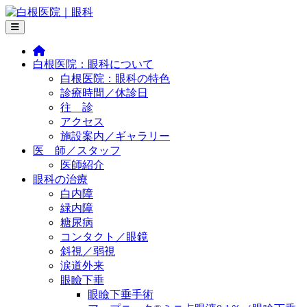
コ
白
ン
根
テ
医
ン
院
白根医院：眼科について
ツ
｜
白根医院：眼科の特色
へ
眼
診療時間／休診日
ス
科
往 診
キ
アクセス
ッ
施設案内／ギャラリー
プ
医 師／スタッフ
医師紹介
眼科の治療
白内障
緑内障
糖尿病
コンタクト／眼鏡
斜視／弱視
涙道外来
眼瞼下垂
眼瞼下垂手術