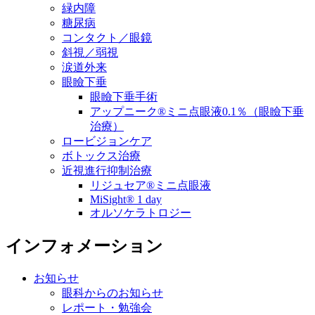
緑内障
糖尿病
コンタクト／眼鏡
斜視／弱視
涙道外来
眼瞼下垂
眼瞼下垂手術
アップニーク®ミニ点眼液0.1％（眼瞼下垂
治療）
ロービジョンケア
ボトックス治療
近視進行抑制治療
リジュセア®ミニ点眼液
MiSight® 1 day
オルソケラトロジー
インフォメーション
お知らせ
眼科からのお知らせ
レポート・勉強会