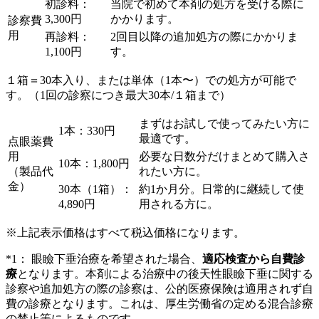
初診料：
当院で初めて本剤の処方を受ける際に
3,300
円
かかります。
診察費
用
再診料：
2回目以降の追加処方の際にかかりま
1,100
円
す。
１箱＝30本入り、または単体（1本〜）での処方が可能で
す。（1回の診察につき最大30本/１箱まで）
まずはお試しで使ってみたい方に
1本：
330
円
最適です。
点眼薬費
用
必要な日数分だけまとめて購入さ
10本：
1,800
円
（製品代
れたい方に。
金）
30本（1箱）：
約1か月分。日常的に継続して使
4,890
円
用される方に。
※上記表示価格はすべて税込価格になります。
*1： 眼瞼下垂治療を希望された場合、
適応検査から自費診
療
となります。
本剤による治療中の後天性眼瞼下垂に関する
診察や追加処方の際の診察は、公的医療保険は適用されず自
費の診療となります。これは、厚生労働省の定める混合診療
の禁止等によるものです。