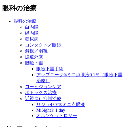
眼科の治療
眼科の治療
白内障
緑内障
糖尿病
コンタクト／眼鏡
斜視／弱視
涙道外来
眼瞼下垂
眼瞼下垂手術
アップニーク®ミニ点眼液0.1％（眼瞼下垂
治療）
ロービジョンケア
ボトックス治療
近視進行抑制治療
リジュセア®ミニ点眼液
MiSight® 1 day
オルソケラトロジー