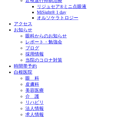
近視進行抑制治療
リジュセア®ミニ点眼液
MiSight® 1 day
オルソケラトロジー
アクセス
お知らせ
眼科からのお知らせ
レポート・勉強会
ブログ
採用情報
当院のコロナ対策
時間帯予約
白根医院
眼 科
皮膚科
美容医療
介 護
リハビリ
法人情報
求人情報