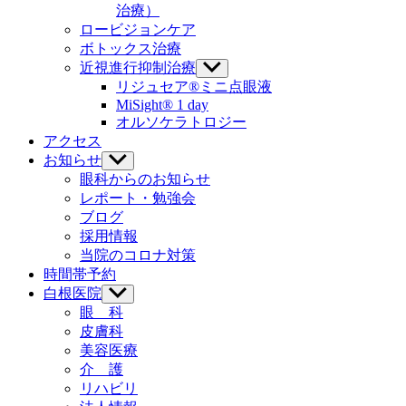
ニ
治療）
ュ
ロービジョンケア
ー
ボトックス治療
を
近視進行抑制治療
表
サ
示
ブ
リジュセア®ミニ点眼液
メ
MiSight® 1 day
ニ
オルソケラトロジー
ュ
アクセス
ー
お知らせ
サ
を
ブ
眼科からのお知らせ
表
メ
レポート・勉強会
示
ニ
ブログ
ュ
採用情報
ー
当院のコロナ対策
を
時間帯予約
表
示
白根医院
サ
ブ
眼 科
メ
皮膚科
ニ
美容医療
ュ
介 護
ー
リハビリ
を