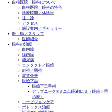
白根医院：眼科について
白根医院：眼科の特色
診療時間／休診日
往 診
アクセス
施設案内／ギャラリー
医 師／スタッフ
医師紹介
眼科の治療
白内障
緑内障
糖尿病
コンタクト／眼鏡
斜視／弱視
涙道外来
眼瞼下垂
眼瞼下垂手術
アップニーク®ミニ点眼液0.1％（眼瞼下垂
治療）
ロービジョンケア
ボトックス治療