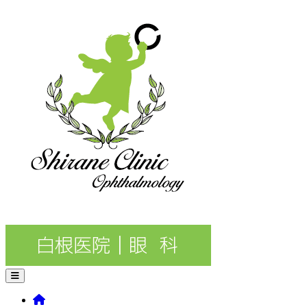
コ
白
ン
根
テ
医
ン
院
ツ
｜
へ
眼
ス
科
キ
ッ
プ