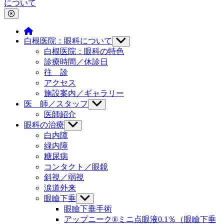
について
白根医院：眼科について
サ
ブ
白根医院：眼科の特色
メ
診療時間／休診日
ニ
往 診
ュ
アクセス
ー
施設案内／ギャラリー
を
医 師／スタッフ
サ
表
ブ
示
医師紹介
メ
眼科の治療
サ
ニ
ブ
白内障
ュ
メ
緑内障
ー
ニ
糖尿病
を
ュ
コンタクト／眼鏡
表
ー
示
斜視／弱視
を
涙道外来
表
示
眼瞼下垂
サ
ブ
眼瞼下垂手術
メ
アップニーク®ミニ点眼液0.1％（眼瞼下垂