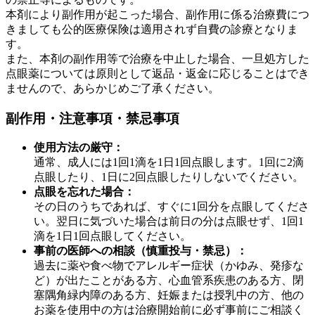
本剤により副作用が起こった場合、副作用に係る治療費につ
きましても公的医療保険は適用されず自費の診療となりま
す。
また、本剤の副作用等で治療を中止した場合、一旦処方した
点眼薬については原則として返品・返金に応じることはでき
ませんので、あらかじめご了承ください。
副作用・注意事項・禁忌事項
使用方法の厳守：
通常、成人には1回1滴を1日1回点眼します。1回に2滴
点眼したり、1日に2回点眼したりしないでください。
点眼を忘れた場合：
その日のうちであれば、すぐに1回分を点眼してくださ
い。翌日に気づいた場合は前日の分は点眼せず、1回1
滴を1日1回点眼してください。
事前の医師への相談（慎重投与・禁忌）：
過去に薬や食べ物でアレルギー症状（かゆみ、発疹な
ど）が出たことがある方、心血管系疾患のある方、閉
塞隅角緑内障のある方、妊娠または授乳中の方、他の
お薬を使用中の方は治療開始前に必ず事前にご相談く