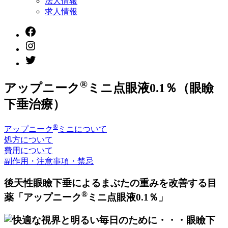
法人情報
表
示
求人情報
Facebook
instagram
twitter
®
アップニーク
ミニ点眼液0.1％（眼瞼
下垂治療）
®
アップニーク
ミニについて
処方について
費用について
副作用・注意事項・禁忌
後天性眼瞼下垂によるまぶたの重みを改善する目
®
薬「アップニーク
ミニ点眼液0.1％」