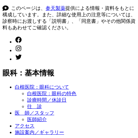
このページは、
参天製薬
提供による情報・資料をもとに
構成しています。また、詳細な使用上の注意等については、
診察時にお渡しする「説明書」、「同意書」やその他関係資
料もあわせてご確認ください。
Facebook
instagram
twitter
眼科：基本情報
白根医院：眼科について
白根医院：眼科の特色
診療時間／休診日
往 診
医 師／スタッフ
医師紹介
アクセス
施設案内／ギャラリー