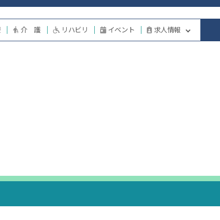
療
介 護
リハビリ
イベント
求人情報