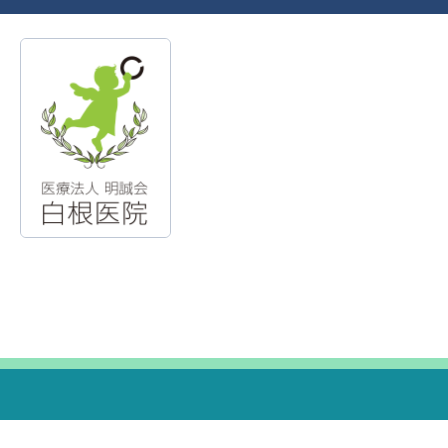
白
根
医
院
|
島
根
県
安
来
市