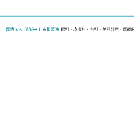
で
整
形
外
医療法人 明誠会 | 白根医院
眼科・皮膚科・内科・美容診療・医療
科
（終
了）・
眼
科・
皮
膚
科・
内
科・
美
容
診
療・
医
療
脱
毛