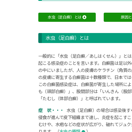
安
来
市
水虫（足白癬）とは
原因
荒
島
町
1817-
水虫（足白癬）とは
1
の
一
一般的に「水虫（足白癬／あしはくせん）」とは
般・
起こる感染症のことを言います。白癬菌は足以外
小
の中にいましたが、人の皮膚のケラチン（角質の
児
皮
の皮膚に寄生する白癬菌は十数種類で、日本では
膚
この白癬菌感染症は、白癬菌が寄生した場所によ
科・
も（頭部白癬）」、股間部分は「いんきん（股部
美
「たむし（体部白癬）」と呼ばれています。
容
皮
症 状・・・
水虫（足白癬）の場合は感染後す
膚
侵食が進んで皮下組織まで達し、炎症を起こすこ
科
｜
むけや、水疱などの症状が広がり、破れてジュク
松
ります。（
水虫の種類
）