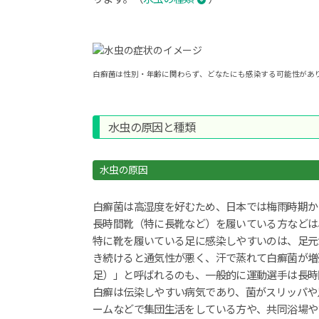
江
か
ら
も
好
白癬菌は性別・年齢に関わらず、どなたにも感染する可能性があ
ア
ク
セ
ス
水虫の原因と種類
｜
只
今
水虫の原因
「帯
状
白癬菌は高湿度を好むため、日本では梅雨時期か
疱
疹：
長時間靴（特に長靴など）を履いている方などは
定
特に靴を履いている足に感染しやすいのは、足元
期
き続けると通気性が悪く、汗で蒸れて白癬菌が増殖しや
接
足）」と呼ばれるのも、一般的に運動選手は長時
種」
白癬は伝染しやすい病気であり、菌がスリッパや
受
付
ームなどで集団生活をしている方や、共同浴場や