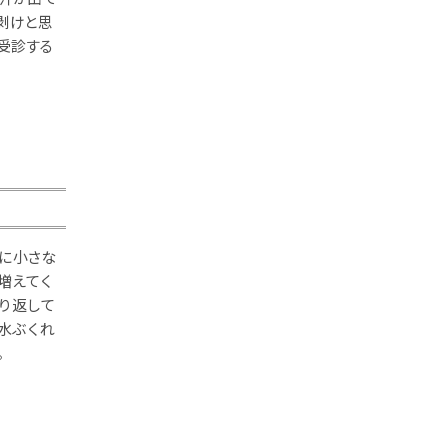
剥けと思
受診する
に小さな
増えてく
り返して
水ぶくれ
。