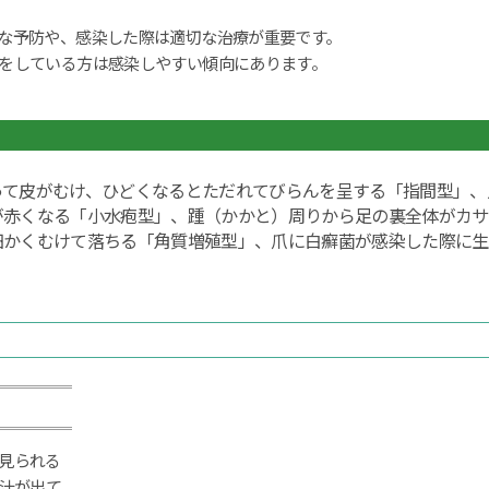
な予防や、感染した際は適切な治療が重要です。
をしている方は感染しやすい傾向にあります。
って皮がむけ、ひどくなるとただれてびらんを呈する「指間型」、
が赤くなる「小水疱型」、踵（かかと）周りから足の裏全体がカサ
細かくむけて落ちる「角質増殖型」、爪に白癬菌が感染した際に生
見られる
り汁が出て