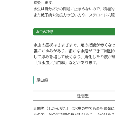
中
感染します。
水虫は自分だけの問題に止まらないので、積極的
また糖尿病や免疫力の低い方や、ステロイド内服
水虫の種類
水虫の症状はさまざまで、足の指間が赤くな
裏にかゆみがあり、細かな水疱ができて周囲
して厚みを増して硬くなり、角化したり皮が
「爪水虫／爪白癬」などがあります。
足白癬
趾間型
趾間型（しかんがた）は水虫の中でも最も顕著に
もので、 足の指の間の皮がむけたり、ふやけた