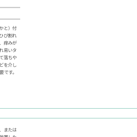
かと）付
ひび割れ
、痒みが
れ易いタ
て落ちや
どを介し
要です。
、または