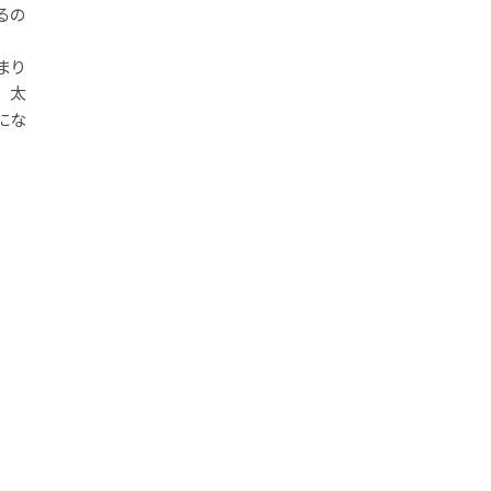
るの
まり
、太
にな