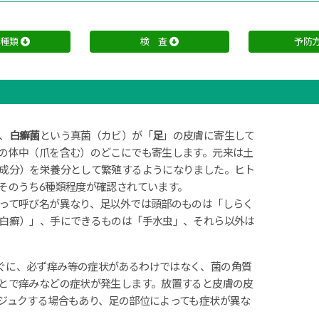
と種類
検 査
予防
、
白癬菌
という真菌（カビ）が「
足
」の皮膚に寄生して
の体中（爪を含む）のどこにでも寄生します。元来は土
成分）を栄養分として繁殖するようになりました。ヒト
そのうち6種類程度が確認されています。
って呼び名が異なり、足以外では頭部のものは「しらく
白癬）」、手にできるものは「手水虫」、それら以外は
ぐに、必ず痒み等の症状があるわけではなく、菌の角質
とで痒みなどの症状が発生します。放置すると皮膚の皮
ジュクする場合もあり、足の部位によっても症状が異な