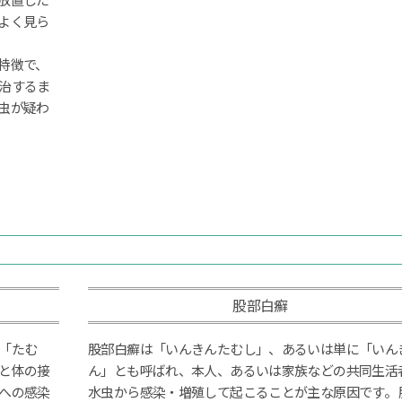
放置した
よく見ら
特徴で、
治するま
虫が疑わ
股部白癬
「たむ
股部白癬は「いんきんたむし」、あるいは単に「いん
と体の接
ん」とも呼ばれ、本人、あるいは家族などの共同生活
への感染
水虫から感染・増殖して起こることが主な原因です。 