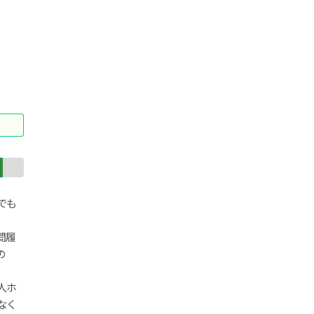
でも
間履
の
人ホ
なく