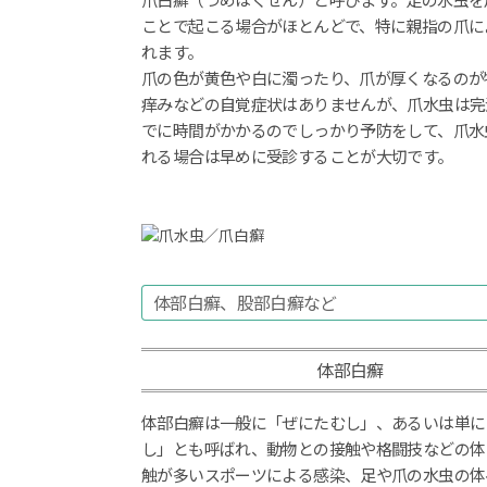
爪白癬（つめはくせん）と呼びます。足の水虫を
ことで起こる場合がほとんどで、特に親指の爪に
れます。
爪の色が黄色や白に濁ったり、爪が厚くなるのが
痒みなどの自覚症状はありませんが、爪水虫は完
でに時間がかかるのでしっかり予防をして、爪水
れる場合は早めに受診することが大切です。
体部白癬、股部白癬など
体部白癬
体部白癬は一般に「ぜにたむし」、あるいは単に
し」とも呼ばれ、動物との接触や格闘技などの体
触が多いスポーツによる感染、足や爪の水虫の体