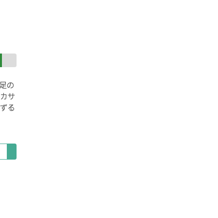
足の
カサ
ずる