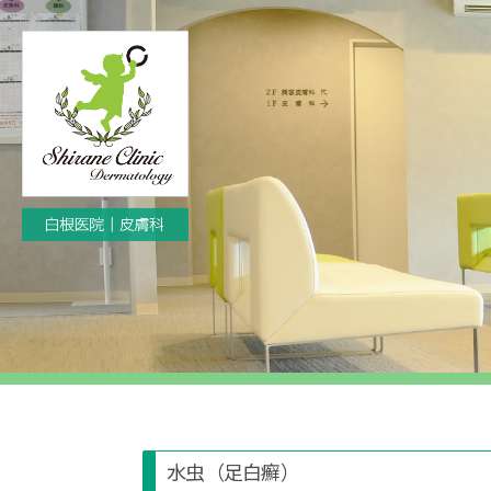
白
根
医
院
｜
皮
膚
科：
島
根
県
水虫（足白癬）