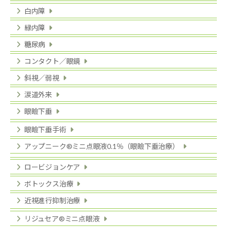
白内障
緑内障
糖尿病
コンタクト／眼鏡
斜視／弱視
涙道外来
眼瞼下垂
眼瞼下垂手術
アップニーク®ミニ点眼液0.1％（眼瞼下垂治療）
ロービジョンケア
ボトックス治療
近視進行抑制治療
リジュセア®ミニ点眼液