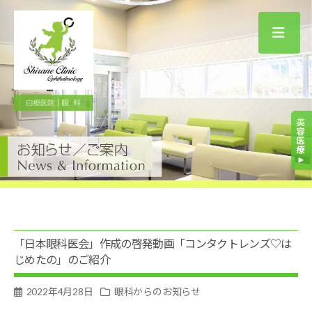
白
根
医
院
｜
眼
科
「日本眼科医会」作成の啓発動画「コンタクトレンズ♡は
じめたの」のご紹介
2022年4月28日
眼科からのお知らせ