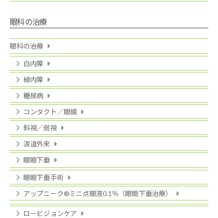
眼科の治療
眼科の治療
白内障
緑内障
糖尿病
コンタクト／眼鏡
斜視／弱視
涙道外来
眼瞼下垂
眼瞼下垂手術
アップニーク®ミニ点眼液0.1％（眼瞼下垂治療）
ロービジョンケア