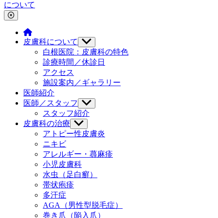
について
皮膚科について
Show
sub
白根医院：皮膚科の特色
menu
診療時間／休診日
アクセス
施設案内／ギャラリー
医師紹介
医師／スタッフ
Show
sub
スタッフ紹介
menu
皮膚科の治療
Show
sub
アトピー性皮膚炎
menu
ニキビ
アレルギー・蕁麻疹
小児皮膚科
水虫（足白癬）
帯状疱疹
多汗症
AGA（男性型脱毛症）
巻き爪（陥入爪）