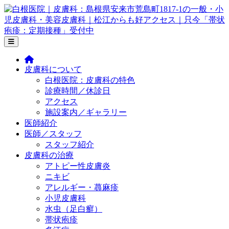
Skip
to
the
content
皮膚科について
白根医院：皮膚科の特色
診療時間／休診日
アクセス
施設案内／ギャラリー
医師紹介
医師／スタッフ
スタッフ紹介
皮膚科の治療
アトピー性皮膚炎
ニキビ
アレルギー・蕁麻疹
1
小児皮膚科
1
水虫（足白癬）
帯状疱疹