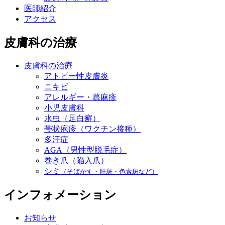
医師紹介
アクセス
皮膚科の治療
皮膚科の治療
アトピー性皮膚炎
ニキビ
アレルギー・蕁麻疹
小児皮膚科
水虫（足白癬）
帯状疱疹（ワクチン接種）
多汗症
AGA（男性型脱毛症）
巻き爪（陥入爪）
シミ
（そばかす・肝斑・色素斑など）
インフォメーション
お知らせ