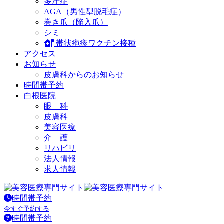
多汗症
AGA（男性型脱毛症）
巻き爪（陥入爪）
シミ
帯状疱疹ワクチン接種
アクセス
お知らせ
皮膚科からのお知らせ
時間帯予約
白根医院
眼 科
皮膚科
美容医療
介 護
リハビリ
法人情報
求人情報
時間帯予約
今すぐ予約する
時間帯予約