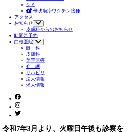
シミ
帯状疱疹ワクチン接種
アクセス
お知らせ
Show
sub
皮膚科からのお知らせ
menu
時間帯予約
白根医院
Show
sub
眼 科
menu
皮膚科
美容医療
介 護
リハビリ
法人情報
求人情報
facebook
instagram
twitter
令和7年3月より、火曜日午後も診察を